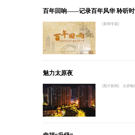
百年回响——记录百年风华 聆听
[新闻专题]
魅力太原夜
[图片新闻] 太原晚