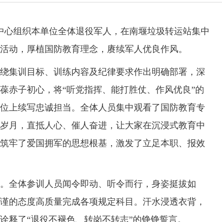
中心组织本单位全体退役军人，在南堰垃圾转运站集中
专项活动，厚植国防教育理念，赓续军人优良作风。
集训目标、训练内容及纪律要求作出明确部署，深
葆赤子初心，将“听党指挥、能打胜仗、作风优良”的
位上续写忠诚担当。全体人员集中观看了国防教育专
岁月，直抵人心、催人奋进，让大家在沉浸式教育中
筑牢了爱国拥军的思想根基，激发了立足本职、报效
全体参训人员闻令即动、听令而行，身姿挺拔如
谨的态度高质量完成各项规定科目。汗水浸透衣背，
诠释了“退役不褪色、转岗不转志”的铮铮誓言。