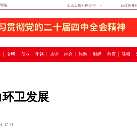
网站
太原日报社网站群
新媒体矩
督
文明
创业
街谈
热评
综合
旅游
财经
教育
视频
力环卫发展
 07:11