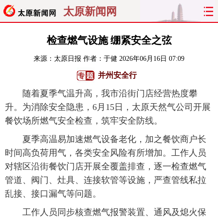
太原新闻网
首页
聚焦
太原
山西
检查燃气设施 绷紧安全之弦
来源：
太原日报
作者：于健
2026年06月16日 07:09
经济
关注
文明
出行
并州安全行
纵横
曝光
综合
专题
随着夏季气温升高，我市沿街门店经营热度攀
升。为消除安全隐患，6月15日，太原天然气公司开展
旅游
理财
政务
教育
餐饮场所燃气安全检查，筑牢安全防线。
看天下
晋月读
最太原
网罗民生
夏季高温易加速燃气设备老化，加之餐饮商户长
时间高负荷用气，各类安全风险有所增加。工作人员
太原日报
太原晚报
热评
社区
对辖区沿街餐饮门店开展全覆盖排查，逐一检查燃气
管道、阀门、灶具、连接软管等设施，严查管线私拉
乱接、接口漏气等问题。
工作人员同步核查燃气报警装置、通风及熄火保