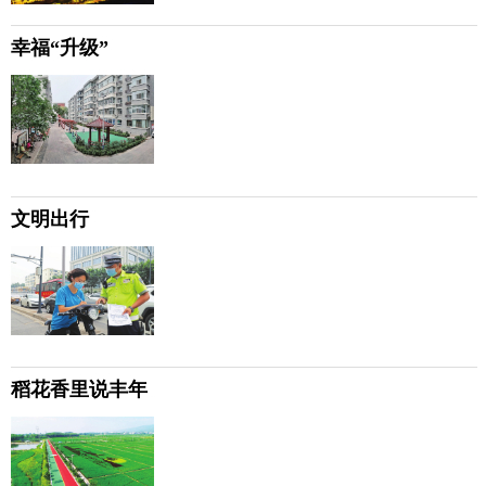
幸福“升级”
文明出行
稻花香里说丰年