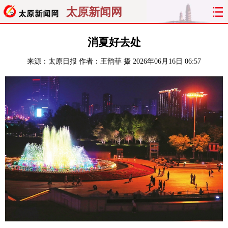
太原新闻网
首页
聚焦
太原
山西
消夏好去处
来源：
太原日报
作者：王韵菲 摄
2026年06月16日 06:57
经济
关注
文明
出行
纵横
曝光
综合
专题
旅游
理财
政务
教育
看天下
晋月读
最太原
网罗民生
太原日报
太原晚报
热评
社区