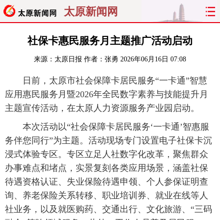
太原新闻网
首页
聚焦
太原
山西
社保卡惠民服务月主题推广活动启动
来源：
太原日报
作者：张勇
2026年06月16日 07:08
经济
关注
文明
出行
日前，太原市社会保障卡居民服务“一卡通”智慧
纵横
曝光
综合
专题
应用惠民服务月暨2026年全民数字素养与技能提升月
主题宣传活动，在太原人力资源服务产业园启动。
旅游
理财
政务
教育
本次活动以“社会保障卡居民服务‘一卡通’智惠服
看天下
晋月读
最太原
网罗民生
务伴您同行”为主题。活动现场专门设置电子社保卡沉
浸式体验专区。专区立足人社数字化改革，聚焦群众
太原日报
太原晚报
热评
社区
办事难点和堵点，实景复刻各类应用场景，涵盖社保
待遇资格认证、失业保险待遇申领、个人参保证明查
询、养老保险关系转移、职业培训券、就业在线等人
社业务，以及就医购药、交通出行、文化旅游、“三码