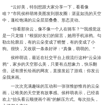
“云好美，特别想跟大家分享一下，看看像
啥？”市民侯梓萌将美图发到朋友圈：湛蓝如洗的天空
中，蓬松饱满的云朵层层叠叠、形态灵动。
“你看那块云，像不像一个人在骑车？”“我感觉这
是一只龙猫！”根据好友们的留言，她用手机涂鸦。勾
勒出轮廓后，有的云朵变成了螃蟹，有的变成了小
狗。很快，又收获一条条好评：“真像，萌萌的。”
侯梓萌说，最近在社交平台上很流行这种“云朵涂
鸦”，家乡的天空那么美，只要有点想象力，快乐翻
倍。还有擅长绘画的网友，直接发起了游戏：你发云
朵我来画。
一次次充满趣味的互动和一张张惟妙惟肖的云朵
画，让唯美的天空更有故事感。侯梓萌表示，已经喜
欢上“抬头看云顺便画个画”的解压方式。每次抬头，