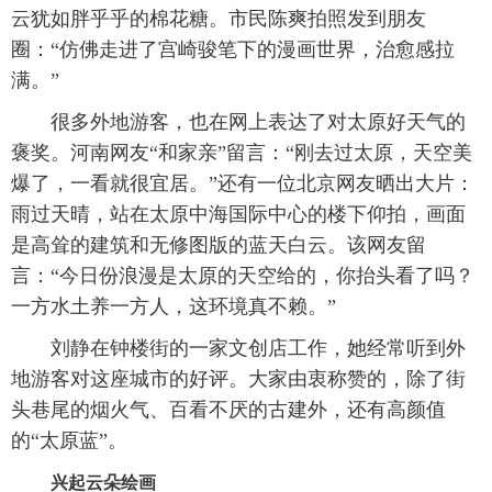
云犹如胖乎乎的棉花糖。市民陈爽拍照发到朋友
圈：“仿佛走进了宫崎骏笔下的漫画世界，治愈感拉
满。”
很多外地游客，也在网上表达了对太原好天气的
褒奖。河南网友“和家亲”留言：“刚去过太原，天空美
爆了，一看就很宜居。”还有一位北京网友晒出大片：
雨过天晴，站在太原中海国际中心的楼下仰拍，画面
是高耸的建筑和无修图版的蓝天白云。该网友留
言：“今日份浪漫是太原的天空给的，你抬头看了吗？
一方水土养一方人，这环境真不赖。”
刘静在钟楼街的一家文创店工作，她经常听到外
地游客对这座城市的好评。大家由衷称赞的，除了街
头巷尾的烟火气、百看不厌的古建外，还有高颜值
的“太原蓝”。
兴起云朵绘画