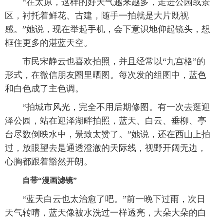
“在太原，这样的好天气越来越多，走进公园或景
区，衬托着鲜花、古建，随手一拍就是大片既视
感。”她说，现在举起手机，会下意识地仰起镜头，想
框住更多的湛蓝天空。
市民宋静云也喜欢拍照，并且经常以“九宫格”的
形式，在微信朋友圈里晒图。每次发的组图中，蓝色
和白色成了主色调。
“拍城市风光，完全不用后期修图。有一次去逛迎
泽公园，站在迎泽湖畔拍照，蓝天、白云、垂柳、亭
台尽数倒映水中，景致太赞了。”她说，还在西山上拍
过，放眼望去是通透澄澈的天际线，视野开阔无边，
心胸都跟着豁然开朗。
自带“漫画滤镜”
“蓝天白云也太治愈了吧。”前一晚下过雨，次日
天气转晴，蓝天像被水洗过一样透亮，大朵大朵的白