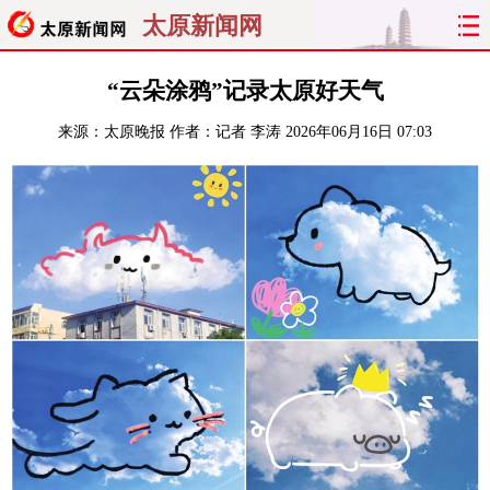
太原新闻网
首页
聚焦
太原
山西
“云朵涂鸦”记录太原好天气
来源：
太原晚报
作者：记者 李涛
2026年06月16日 07:03
经济
关注
文明
出行
纵横
曝光
综合
专题
旅游
理财
政务
教育
看天下
晋月读
最太原
网罗民生
太原日报
太原晚报
热评
社区