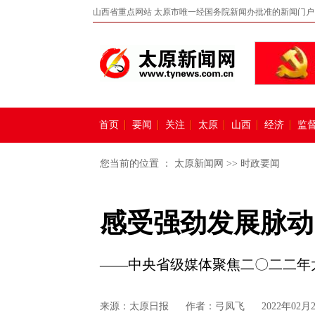
山西省重点网站 太原市唯一经国务院新闻办批准的新闻门户
首页
要闻
关注
太原
山西
经济
监
您当前的位置 ：
太原新闻网
>>
时政要闻
感受强劲发展脉动
——中央省级媒体聚焦二〇二二年太
来源：
太原日报
作者：弓凤飞
2022年02月2