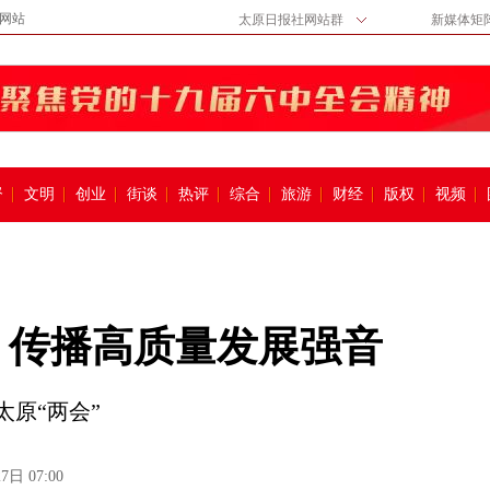
网站
太原日报社网站群
新媒体矩
督
文明
创业
街谈
热评
综合
旅游
财经
版权
视频
 传播高质量发展强音
原“两会”
7日 07:00