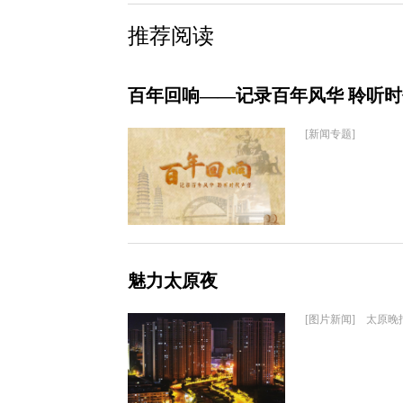
推荐阅读
百年回响——记录百年风华 聆听
[新闻专题]
魅力太原夜
[图片新闻] 太原晚