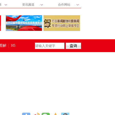
阵
资讯频道
合作网站
图解
H5