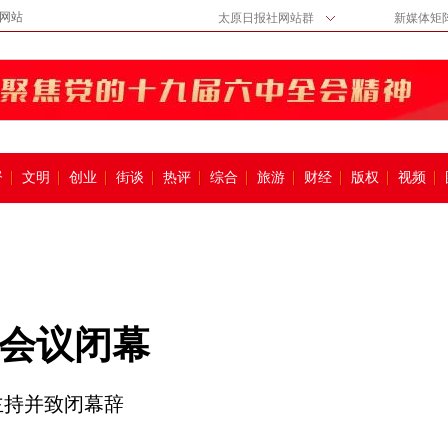
网站
太原日报社网站群
新媒体矩
督
文明
创业
街谈
热评
综合
旅游
财经
版权
视频
会议闭幕
主持并致闭幕辞