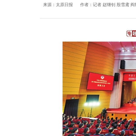
来源：
太原日报
作者：记者 赵继钊 殷雪鸢 阎