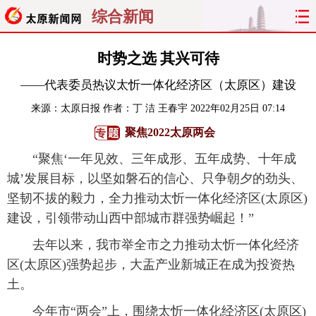
综合新闻
首页
聚焦
太原
山西
时势之选 其兴可待
——代表委员热议太忻一体化经济区（太原区）建设
经济
关注
文明
出行
来源：
太原日报
作者：丁 洁 王春宇
2022年02月25日 07:14
纵横
曝光
综合
专题
聚焦2022太原两会
“聚焦‘一年见效、三年成形、五年成势、十年成
旅游
理财
政务
教育
城’发展目标，以坚如磐石的信心、只争朝夕的劲头、
看天下
晋月读
最太原
网罗民生
坚韧不拔的毅力，全力推动太忻一体化经济区(太原区)
建设，引领带动山西中部城市群强势崛起！”
太原日报
太原晚报
热评
社区
去年以来，我市举全市之力推动太忻一体化经济
区(太原区)强势起步，大盂产业新城正在成为投资热
土。
今年市“两会”上，围绕太忻一体化经济区(太原区)