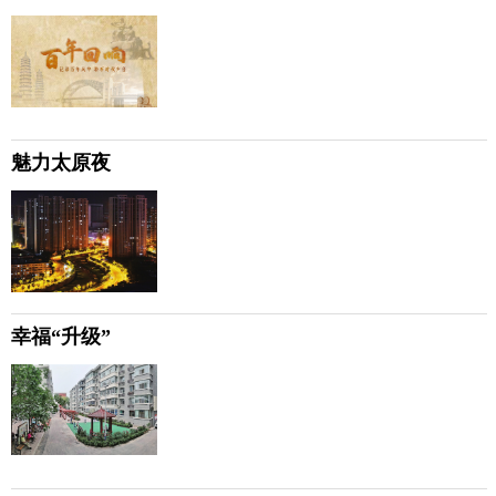
魅力太原夜
幸福“升级”