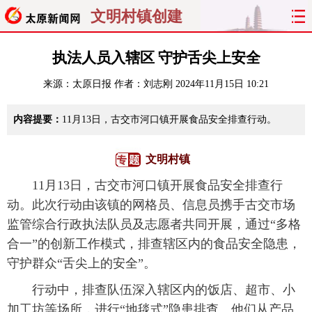
文明村镇创建
首页
聚焦
太原
山西
执法人员入辖区 守护舌尖上安全
来源：
太原日报
作者：刘志刚
2024年11月15日 10:21
经济
关注
文明
出行
内容提要：
11月13日，古交市河口镇开展食品安全排查行动。
纵横
曝光
综合
专题
旅游
理财
政务
教育
文明村镇
11月13日，古交市河口镇开展食品安全排查行
看天下
晋月读
最太原
网罗民生
动。此次行动由该镇的网格员、信息员携手古交市场
监管综合行政执法队员及志愿者共同开展，通过“多格
太原日报
太原晚报
热评
社区
合一”的创新工作模式，排查辖区内的食品安全隐患，
守护群众“舌尖上的安全”。
行动中，排查队伍深入辖区内的饭店、超市、小
加工坊等场所，进行“地毯式”隐患排查。他们从产品