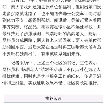
11月7日下午，乔敏致电老人询问情况时意外得
知，秦大爷收到通知去原单位领福利，但刚出家门没
走多少路就迷路了，也不知道去哪坐公交车，同时感
到体力不支，想得到帮助。闻讯后，乔敏赶紧叫着同
事齐紫薇、张晶晶、胡丽霞在该小区不远处寻找，并
最终找到了步履蹒跚，气喘吁吁的高龄老人。随后，
网格员分成两路，两人将老人送回家，两人去单位帮
助领回东西。最后大家在临走时再三嘱咐秦大爷今后
不要轻易独自出门，有事就联系她们来办。
记者采访中，上述三个社区的书记、主任表示：
网格员和“蜗居老人”结对子活动，不仅点对点为老人
排忧解难，同时也是为老服务工作的细化，传递了温
情和正能量。实践证明效果不错，社区将长期推行。
推荐阅读