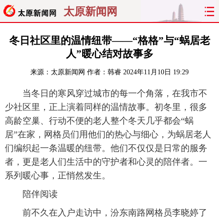
太原新闻网
首页
聚焦
太原
山西
冬日社区里的温情纽带——“格格”与“蜗居老
人”暖心结对故事多
经济
关注
文明
出行
来源：
太原新闻网
作者：韩睿
2024年11月10日 19:29
纵横
曝光
综合
专题
当冬日的寒风穿过城市的每一个角落，在我市不
少社区里，正上演着同样的温情故事。初冬里，很多
旅游
理财
政务
教育
高龄空巢、行动不便的老人整个冬天几乎都会“蜗
居”在家，网格员们用他们的热心与细心，为蜗居老人
看天下
晋月读
最太原
网罗民生
们编织起一条温暖的纽带。他们不仅仅是日常的服务
太原日报
太原晚报
热评
社区
者，更是老人们生活中的守护者和心灵的陪伴者。一
系列暖心事，正悄然发生。
陪伴阅读
前不久在入户走访中，汾东南路网格员李晓婷了