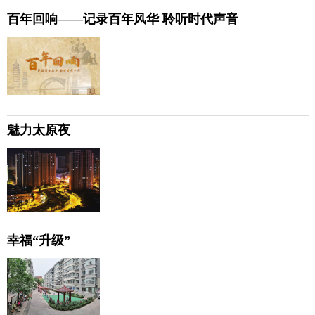
百年回响——记录百年风华 聆听时代声音
魅力太原夜
幸福“升级”