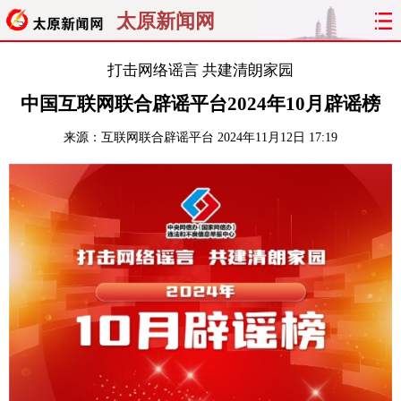
太原新闻网
首页
聚焦
太原
山西
打击网络谣言 共建清朗家园
中国互联网联合辟谣平台2024年10月辟谣榜
经济
关注
文明
出行
来源：
互联网联合辟谣平台
2024年11月12日 17:19
纵横
曝光
综合
专题
旅游
理财
政务
教育
看天下
晋月读
最太原
网罗民生
太原日报
太原晚报
热评
社区