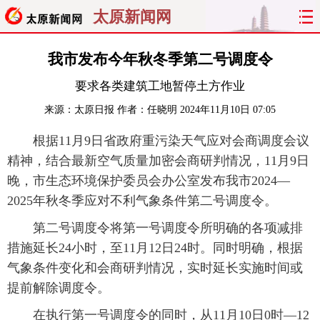
太原新闻网
首页
聚焦
太原
山西
我市发布今年秋冬季第二号调度令
要求各类建筑工地暂停土方作业
经济
关注
文明
出行
来源：
太原日报
作者：任晓明
2024年11月10日 07:05
纵横
曝光
综合
专题
根据11月9日省政府重污染天气应对会商调度会议
精神，结合最新空气质量加密会商研判情况，11月9日
旅游
理财
政务
教育
晚，市生态环境保护委员会办公室发布我市2024—
看天下
晋月读
最太原
网罗民生
2025年秋冬季应对不利气象条件第二号调度令。
第二号调度令将第一号调度令所明确的各项减排
太原日报
太原晚报
热评
社区
措施延长24小时，至11月12日24时。同时明确，根据
气象条件变化和会商研判情况，实时延长实施时间或
提前解除调度令。
在执行第一号调度令的同时，从11月10日0时—12