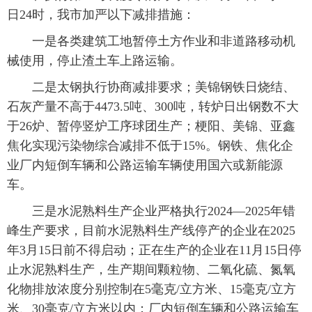
日24时，我市加严以下减排措施：
一是各类建筑工地暂停土方作业和非道路移动机
械使用，停止渣土车上路运输。
二是太钢执行协商减排要求；美锦钢铁日烧结、
石灰产量不高于4473.5吨、300吨，转炉日出钢数不大
于26炉、暂停竖炉工序球团生产；梗阳、美锦、亚鑫
焦化实现污染物综合减排不低于15%。钢铁、焦化企
业厂内短倒车辆和公路运输车辆使用国六或新能源
车。
三是水泥熟料生产企业严格执行2024—2025年错
峰生产要求，目前水泥熟料生产线停产的企业在2025
年3月15日前不得启动；正在生产的企业在11月15日停
止水泥熟料生产，生产期间颗粒物、二氧化硫、氮氧
化物排放浓度分别控制在5毫克/立方米、15毫克/立方
米、30毫克/立方米以内；厂内短倒车辆和公路运输车