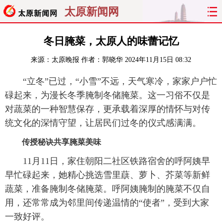
太原新闻网
首页
聚焦
太原
山西
冬日腌菜，太原人的味蕾记忆
来源：
太原晚报
作者：郭晓华
2024年11月15日 08:32
经济
关注
文明
出行
“立冬”已过，“小雪”不远，天气寒冷，家家户户忙
纵横
曝光
综合
专题
碌起来，为漫长冬季腌制冬储腌菜。这一习俗不仅是
对蔬菜的一种智慧保存，更承载着深厚的情怀与对传
旅游
理财
政务
教育
统文化的深情守望，让居民们过冬的仪式感满满。
看天下
晋月读
最太原
网罗民生
传授秘诀共享腌菜美味
11月11日，家住朝阳二社区铁路宿舍的呼阿姨早
太原日报
太原晚报
热评
社区
早忙碌起来，她精心挑选雪里蕻、萝卜、芥菜等新鲜
蔬菜，准备腌制冬储腌菜。呼阿姨腌制的腌菜不仅自
用，还常常成为邻里间传递温情的“使者”，受到大家
一致好评。