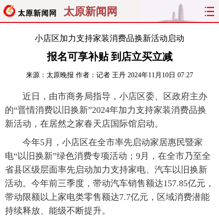
太原新闻网
首页
聚焦
太原
山西
小店区加力支持家装消费品换新活动启动
报名可享补贴 到店立买立减
经济
关注
文明
出行
来源：
太原晚报
作者：记者 王丹
2024年11月10日 07:27
纵横
曝光
综合
专题
近日，由市商务局指导，小店区委、区政府主办
的“晋情消费以旧换新”2024年加力支持家装消费品换
旅游
理财
政务
教育
新活动，在居然之家春天店国际馆启动。
看天下
晋月读
最太原
网罗民生
今年5月，小店区在全市率先启动家居惠民暨家
电“以旧换新”绿色消费专项活动；9月，在全市乃至全
太原日报
太原晚报
热评
社区
省县区级层面率先启动加力支持家电、汽车以旧换新
活动。今年前三季度，带动汽车销售额达157.85亿元，
带动限额以上家电类零售额达7.7亿元，区域消费潜能
持续释放、能级不断提升。