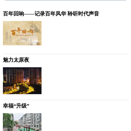
百年回响——记录百年风华 聆听时代声音
魅力太原夜
幸福“升级”