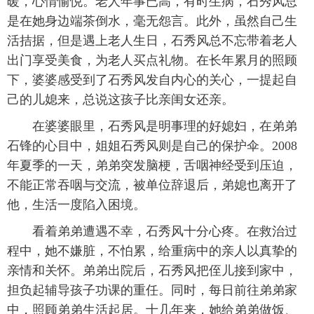
暖，心情愉悦。老人年事已高，有时生病，石秀风总
是在她身边端茶倒水，毫无怨言。此外，虽然自己生
活拮据，但是遇上老人生日，石秀风总不忘带着老人
出门享受美食，为老人买点礼物。在长年累月的照顾
下，婆婆感受到了石秀风发自内心的关心，一提起自
己的儿媳来，总说这孩子比亲闺女还亲。
在婆婆眼里，石秀风是明事理的好媳妇，在弟弟
石锋的心目中，姐姐石秀风则是自己的保护伞。2008
年夏季的一天，弟弟突发脑梗，舌咽神经受到压迫，
不能正常吞咽与交流，被单位辞退后，弟媳也离开了
他，生活一度陷入困境。
看着弟弟遭遇不幸，石秀风十分心疼。在救治过
程中，她不嫌脏，不怕累，给重病中的亲人以真挚的
亲情和关怀。弟弟出院后，石秀风把侄儿接到家中，
担负起辅导孩子功课的重任。同时，每日前往弟弟家
中，照顾弟弟生活起居。十几年来，她给弟弟做饭、