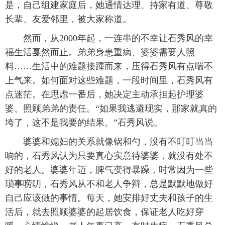
是，自己组建家庭后，她通情达理、持家有道、尊敬
长辈、友爱邻里，被大家称道。
然而，从2000年起，一连串的不幸让石秀风的幸
福生活戛然而止。弟弟身患重病、婆婆需要人照
料……生活中的难题接踵而来，压得石秀风有点喘不
上气来。如何面对这些难题，一段时间里，石秀风有
点迷茫。在思虑一番后，她决定主动承担起护理婆
婆、照顾弟弟的责任。“如果我逃避现实，那家就真的
垮了，这不是我要的结果。”石秀风说。
婆婆和媳妇的关系就像锅和勺，没有不叮叮当当
响的，石秀风认为只要真心实意待婆婆，就没有处不
好的老人。婆婆年迈，脾气变得暴躁，时常因为一些
琐事唠叨，石秀风从不和老人争辩，总是默默地做好
自己应该做的事情。每天，她安排好丈夫和孩子的生
活后，就去照顾婆婆的起居饮食，保证老人吃好穿