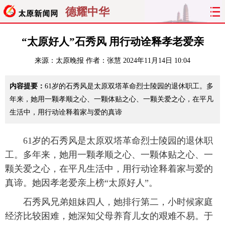
德耀中华
首页
聚焦
太原
山西
“太原好人”石秀风 用行动诠释孝老爱亲
来源：
太原晚报
作者：张慧
2024年11月14日 10:04
经济
关注
文明
出行
内容提要：
61岁的石秀风是太原双塔革命烈士陵园的退休职工。多
纵横
曝光
综合
专题
年来，她用一颗孝顺之心、一颗体贴之心、一颗关爱之心，在平凡
生活中，用行动诠释着家与爱的真谛
旅游
理财
政务
教育
看天下
晋月读
最太原
网罗民生
61岁的石秀风是太原双塔革命烈士陵园的退休职
工。多年来，她用一颗孝顺之心、一颗体贴之心、一
太原日报
太原晚报
热评
社区
颗关爱之心，在平凡生活中，用行动诠释着家与爱的
真谛。她因孝老爱亲上榜“太原好人”。
石秀风兄弟姐妹四人，她排行第二，小时候家庭
经济比较困难，她深知父母养育儿女的艰难不易。于