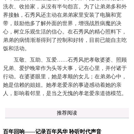
洗衣、收拾家，从没有半句怨言。为了让弟弟多和外
界接触，石秀风还主动在弟弟家里安装了电脑和宽
带，鼓励他多了解外面的世界，增强战胜病魔的决
心，树立乐观生活的信心。在石秀风的精心照料下，
弟弟的病情渐渐得到了控制和好转，目前已能自主吃
饭和活动。
互敬、互助、互爱……石秀风把孝敬婆婆、照顾
兄弟、爱护晚辈作为头等大事，记在心里，并付诸于
行动。在婆婆眼里，她是孝顺的女儿；在弟弟心中，
她是信赖的姐姐。她孝老爱亲的事迹感动着她的亲
人，影响着邻里，是当之无愧的孝老爱亲道德模范。
推荐阅读
百年回响——记录百年风华 聆听时代声音