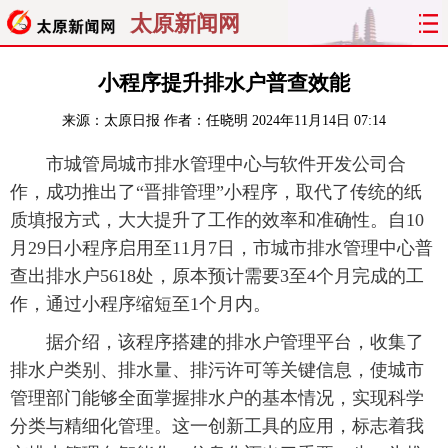
太原新闻网
首页
聚焦
太原
山西
小程序提升排水户普查效能
来源：
太原日报
作者：任晓明
2024年11月14日 07:14
经济
关注
文明
出行
市城管局城市排水管理中心与软件开发公司合
纵横
曝光
综合
专题
作，成功推出了“晋排管理”小程序，取代了传统的纸
质填报方式，大大提升了工作的效率和准确性。自10
旅游
理财
政务
教育
月29日小程序启用至11月7日，市城市排水管理中心普
查出排水户5618处，原本预计需要3至4个月完成的工
看天下
晋月读
最太原
网罗民生
作，通过小程序缩短至1个月内。
太原日报
太原晚报
热评
社区
据介绍，该程序搭建的排水户管理平台，收集了
排水户类别、排水量、排污许可等关键信息，使城市
管理部门能够全面掌握排水户的基本情况，实现科学
分类与精细化管理。这一创新工具的应用，标志着我