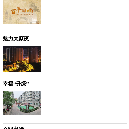
魅力太原夜
幸福“升级”