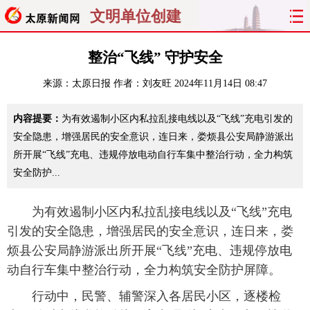
文明单位创建
首页
聚焦
太原
山西
整治“飞线” 守护安全
来源：
太原日报
作者：刘友旺
2024年11月14日 08:47
经济
关注
文明
出行
内容提要：
为有效遏制小区内私拉乱接电线以及“飞线”充电引发的
纵横
曝光
综合
专题
安全隐患，增强居民的安全意识，连日来，娄烦县公安局静游派出
所开展“飞线”充电、违规停放电动自行车集中整治行动，全力构筑
旅游
理财
政务
教育
安全防护...
看天下
晋月读
最太原
网罗民生
为有效遏制小区内私拉乱接电线以及“飞线”充电
太原日报
太原晚报
热评
社区
引发的安全隐患，增强居民的安全意识，连日来，娄
烦县公安局静游派出所开展“飞线”充电、违规停放电
动自行车集中整治行动，全力构筑安全防护屏障。
行动中，民警、辅警深入各居民小区，逐楼检