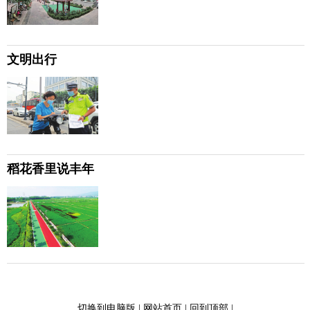
文明出行
稻花香里说丰年
切换到电脑版
|
网站首页
|
回到顶部
|