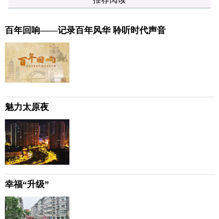
百年回响——记录百年风华 聆听时代声音
魅力太原夜
幸福“升级”