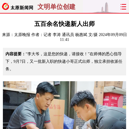
文明单位创建
首页
聚焦
太原
山西
五百余名快递新人出师
来源：
太原晚报
作者：记者 李涛 通讯员 杨惠斌 文/摄
2024年09月09日
经济
关注
文明
出行
11:41
纵横
曝光
综合
专题
内容提要：
“李大爷，这是您的快递，请接收！”在师傅的悉心指导
下，9月7日，又一批新入职的快递小哥正式出师，独立承担收派任
旅游
理财
政务
教育
务。
看天下
晋月读
最太原
网罗民生
太原日报
太原晚报
热评
社区