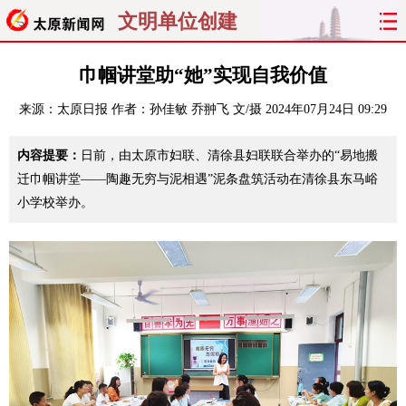
文明单位创建
首页
聚焦
太原
山西
巾帼讲堂助“她”实现自我价值
来源：
太原日报
作者：孙佳敏 乔翀飞 文/摄
2024年07月24日 09:29
经济
关注
文明
出行
内容提要：
日前，由太原市妇联、清徐县妇联联合举办的“易地搬
纵横
曝光
综合
专题
迁巾帼讲堂——陶趣无穷与泥相遇”泥条盘筑活动在清徐县东马峪
小学校举办。
旅游
理财
政务
教育
看天下
晋月读
最太原
网罗民生
太原日报
太原晚报
热评
社区