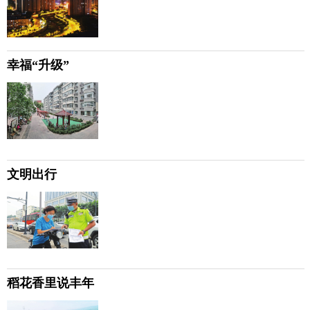
幸福“升级”
文明出行
稻花香里说丰年