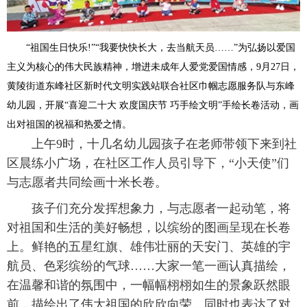
“祖国生日快乐!”“我要快快长大，去当航天员……”为弘扬以爱国
主义为核心的伟大民族精神，增进未成年人爱党爱国情感，9月27日，
黄陵街道东峰社区新时代文明实践站联合社区巾帼志愿服务队与东峰
幼儿园，开展“喜迎二十大 欢度国庆节 巧手绘文明”手绘长卷活动，画
出对祖国的祝福和热爱之情。
上午9时，十几名幼儿园孩子在老师带领下来到社
区晨练小广场，在社区工作人员引导下，“小天使”们
与志愿者共同绘画十米长卷。
孩子们充分发挥想象力，与志愿者一起动笔，将
对祖国和生活的美好畅想，以缤纷的图画呈现在长卷
上。鲜艳的五星红旗、雄伟壮丽的天安门、英雄的宇
航员、色彩缤纷的气球……大家一笔一画认真描绘，
在温馨和谐的氛围中，一幅幅栩栩如生的景象跃然眼
前，描绘出了伟大祖国的欣欣向荣，同时也表达了对