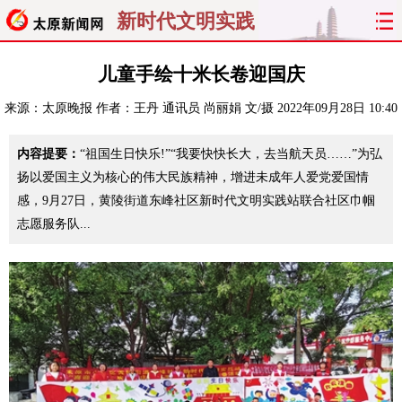
新时代文明实践
首页
聚焦
太原
山西
儿童手绘十米长卷迎国庆
来源：
太原晚报
作者：王丹 通讯员 尚丽娟 文/摄
2022年09月28日 10:40
经济
关注
文明
出行
内容提要：
“祖国生日快乐!”“我要快快长大，去当航天员……”为弘
纵横
曝光
综合
专题
扬以爱国主义为核心的伟大民族精神，增进未成年人爱党爱国情
感，9月27日，黄陵街道东峰社区新时代文明实践站联合社区巾帼
旅游
理财
政务
教育
志愿服务队...
看天下
晋月读
最太原
网罗民生
太原日报
太原晚报
热评
社区