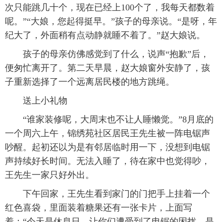
次只能跳几十个，现在已经上100个了，我每天都数着
呢。”“大娘，您起得挺早。”孩子的母亲说。“是呀，年
纪大了，外面稍有点动静就睡不着了。”赵大娘说。
孩子的母亲仿佛感觉到了什么，说声“抱歉”后，
便匆忙离开了。第二天早晨，赵大娘窗外安静了，孩
子重新选择了一个远离居民楼的地方跳绳。
送上小礼物
“谁家装修呢，大周末也不让人睡懒觉。”8月底的
一个周六上午，锦绣苑社区居民王先生被一阵电锯声
吵醒。起初还以为是有邻居临时用一下，没想到电锯
声持续好长时间。无法入睡了，待在家中也觉得吵，
王先生一家只好外出。
下午回家，王先生看到家门的门把手上挂着一个
红色喜袋，里面装着糖果还有一张卡片，上面写
着：“今天是休息日，让你们遭受到了电锯的困扰，是