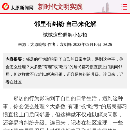
新时代文明实践
首页
聚焦
太原
山西
邻里有纠纷 自己来化解
试试这些调解小妙招
经济
关注
文明
出行
来源：
太原晚报
作者：袁剑锋
2022年09月10日 09:26
纵横
曝光
综合
专题
内容提要：
邻居的行为影响到了自己的日常生活，遇到这种事，你
旅游
理财
政务
教育
会怎么处理？大多数“有理”或“吃亏”的居民都习惯直接上门质问邻
居，但这样做不仅难以解决问题，还容易将纠纷升级。连日来，记
看天下
晋月读
最太原
网罗民生
者在社区...
太原日报
太原晚报
热评
社区
邻居的行为影响到了自己的日常生活，遇到这种
事，你会怎么处理？大多数“有理”或“吃亏”的居民都习
惯直接上门质问邻居，但这样做不仅难以解决问题，
还容易将纠纷升级。连日来，记者在社区发现，一些