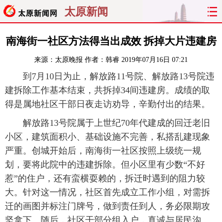
太原新闻
首页
聚焦
太原
山西
南海街一社区方法得当出成效 拆掉大片违建房
来源：
太原晚报
作者：韩睿
2019年07月16日 07:21
经济
关注
文明
出行
到7月10日为止，解放路11号院、解放路13号院违
纵横
曝光
综合
专题
建拆除工作基本结束，共拆掉34间违建房。成绩的取
得是属地社区干部日夜走访劝导，辛勤付出的结果。
旅游
理财
政务
教育
解放路13号院属于上世纪70年代建成的回迁老旧
小区，建筑面积小、基础设施不完善，私搭乱建现象
看天下
晋月读
最太原
网罗民生
严重。创城开始后，南海街一社区按照上级统一规
太原日报
太原晚报
热评
社区
划，要将此院中的违建拆除。但小区里有少数“不好
惹”的住户，还有蛮横耍赖的，拆迁时遇到的阻力较
大。针对这一情况，社区首先成立工作小组，对需拆
迁的画图并标注门牌号，做到责任到人，务必限期攻
坚拿下。随后，社区干部分组入户，真诚与居民沟