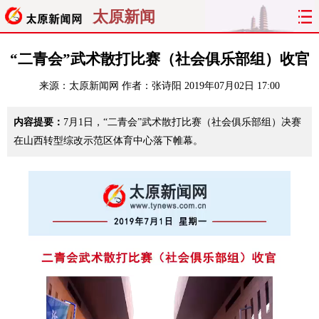
太原新闻
首页
聚焦
太原
山西
“二青会”武术散打比赛（社会俱乐部组）收官
来源：
太原新闻网
作者：张诗阳
2019年07月02日 17:00
经济
关注
文明
出行
内容提要：
7月1日，“二青会”武术散打比赛（社会俱乐部组）决赛
纵横
曝光
综合
专题
在山西转型综改示范区体育中心落下帷幕。
旅游
理财
政务
教育
看天下
晋月读
最太原
网罗民生
太原日报
太原晚报
热评
社区