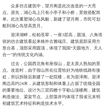
众多仿古建筑中，望月阁是此次改造的一大亮
点。原先，湖心岛上只有小亭子和小桥，景致搭配简
单。此次重塑湖心岛风貌，新建了望月阁，市民可划
船到湖心岛登高赏月。
迎泽湖畔，松柏苍翠，一座3层高，圆顶、八角塔
状的仿古建筑看起来格外古雅端庄。建筑底部采用方
形台基，顶部采用圆顶，体现了我国“天圆地方、天人
合一”的传统文化内涵。
过去，公园西北角有座假山，是太原人熟知的景
点。改造时，由于假山所在位置恰好为地铁线路衔接
处，所以拆除后新建了一处院楼，名为迎泽阁。迎泽
阁总高约24米，从建筑形制和体量上占据了统领全园
的重要地位。设计为三层四檐十字歇山顶楼阁，建筑
构造做法、梁架节点、上部藻井均体现了我省元末明
初建筑艺术特征和构造技术水平。