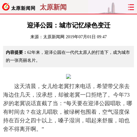
太原新闻
首页
聚焦
太原
山西
迎泽公园：城市记忆绿色变迁
来源：
太原新闻网
2019年07月01日 09:47
经济
关注
文明
出行
内容提要：
62年来，迎泽公园在一代代太原人的打造下，成为城市
纵横
曝光
综合
专题
的一张亮丽名片。
旅游
理财
政务
教育
看天下
晋月读
最太原
网罗民生
这天清晨，女儿给老冀打来电话，希望带父亲去
海边住几天，没承想，却被老冀一口拒绝了。今年73
太原日报
太原晚报
热评
社区
岁的老冀说话直截了当：“每天要在迎泽公园唱歌，哪
有时间去？在这儿唱歌，被绿树包围着，空气湿度保
持在百分之四十以上，嗓子湿润，唱起来舒服，咱也
舍不得离开啊。”