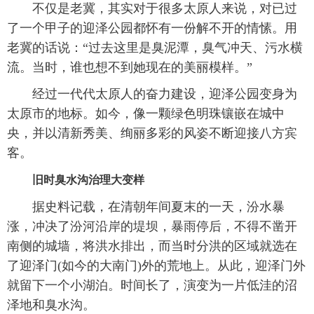
不仅是老冀，其实对于很多太原人来说，对已过
了一个甲子的迎泽公园都怀有一份解不开的情愫。用
老冀的话说：“过去这里是臭泥潭，臭气冲天、污水横
流。当时，谁也想不到她现在的美丽模样。”
经过一代代太原人的奋力建设，迎泽公园变身为
太原市的地标。如今，像一颗绿色明珠镶嵌在城中
央，并以清新秀美、绚丽多彩的风姿不断迎接八方宾
客。
旧时臭水沟治理大变样
据史料记载，在清朝年间夏末的一天，汾水暴
涨，冲决了汾河沿岸的堤坝，暴雨停后，不得不凿开
南侧的城墙，将洪水排出，而当时分洪的区域就选在
了迎泽门(如今的大南门)外的荒地上。从此，迎泽门外
就留下一个小湖泊。时间长了，演变为一片低洼的沼
泽地和臭水沟。