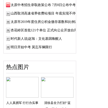
太原中考招生录取政策公布 7月8日公布中考成绩
山西取消高速省界收费站项目 年底实现不停车...
太原市2019年度住房公积金缴存基数和比例调整
杏花岭区首批121个单位 正式向公众开放自用厕所
时代新人说|赵旭：文化基因唤醒人
明日开始中考 莫忘车辆限行
热点图片
人人真拥军 行行办实事
清徐县全力打好“蓝