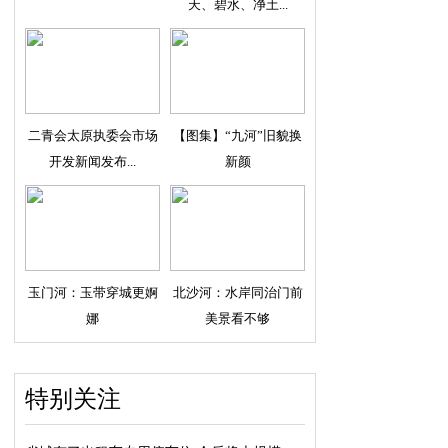
天、碧水、净土...
二青会太原执委会市场
【图集】“九河”旧貌换
开发新闻发布...
新颜
玉门河：玉带穿城更婀
北沙河：水岸同治门前
娜
美景看不够
特别关注