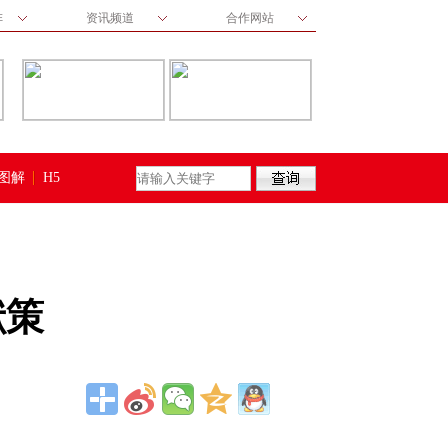
阵
资讯频道
合作网站
图解
H5
献策