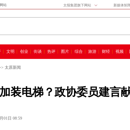
网站
太报集团旗下网站
新媒体矩
督
文明
创业
街谈
热评
图片
综合
旅游
财经
视频
>>
太原新闻
加装电梯？政协委员建言
月01日 08:59