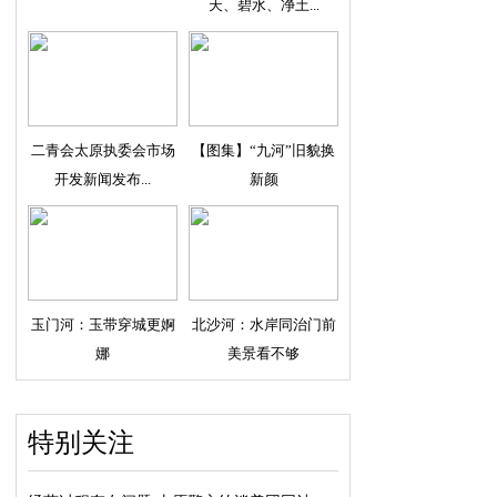
天、碧水、净土...
二青会太原执委会市场
【图集】“九河”旧貌换
开发新闻发布...
新颜
玉门河：玉带穿城更婀
北沙河：水岸同治门前
娜
美景看不够
特别关注