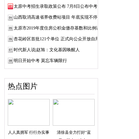
太原中考招生录取政策公布 7月8日公布中考成绩
山西取消高速省界收费站项目 年底实现不停车...
太原市2019年度住房公积金缴存基数和比例调整
杏花岭区首批121个单位 正式向公众开放自用厕所
时代新人说|赵旭：文化基因唤醒人
明日开始中考 莫忘车辆限行
热点图片
人人真拥军 行行办实事
清徐县全力打好“蓝