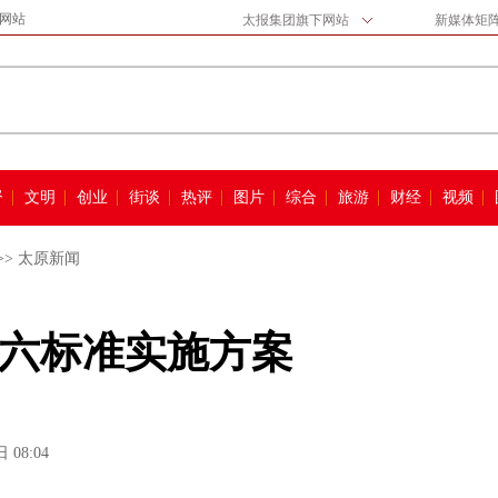
网站
太报集团旗下网站
新媒体矩
督
文明
创业
街谈
热评
图片
综合
旅游
财经
视频
>>
太原新闻
六标准实施方案
 08:04