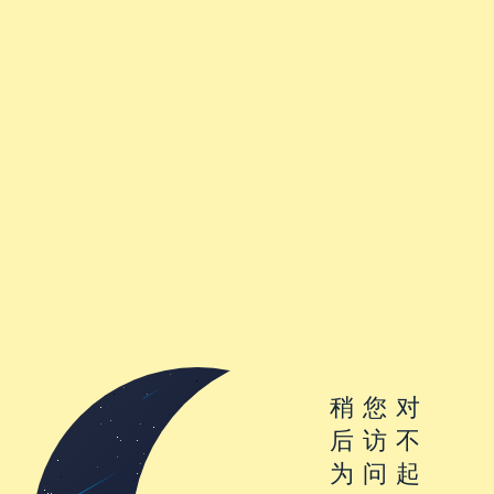
稍
您
对
后
访
不
为
问
起