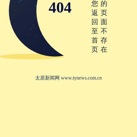
404
您
的
返
页
回
面
至
不
首
存
页
在
太原新闻网 www.tynews.com.cn