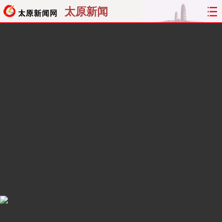
太原新闻
首页
聚焦
太原
山西
经济
关注
文明
出行
纵横
曝光
综合
专题
旅游
理财
政务
教育
看天下
晋月读
最太原
网罗民生
太原日报
太原晚报
热评
社区