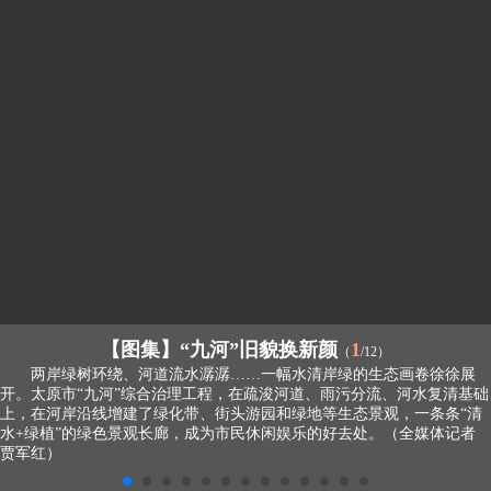
【图集】“九河”旧貌换新颜
1
（
/12）
两岸绿树环绕、河道流水潺潺……一幅水清岸绿的生态画卷徐徐展
开。太原市“九河”综合治理工程，在疏浚河道、雨污分流、河水复清基础
上，在河岸沿线增建了绿化带、街头游园和绿地等生态景观，一条条“清
水+绿植”的绿色景观长廊，成为市民休闲娱乐的好去处。（全媒体记者
贾军红）