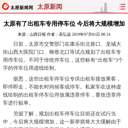
太原新闻
首页
聚焦
太原
山西
太原有了出租车专用停车位 今后将大规模增加
来源：
山西日报
作者：高弘远
2019年07月01日 08:14
经济
关注
文明
出行
日前，太原市交警部门在康乐街北巷口、龙城大
纵横
曝光
综合
专题
街山西大医院门口、柳巷北口等试点规划了出租车专
用停车位。不同于传统停车位，这些标有“出租车”3个
旅游
理财
政务
教育
字的停车位用虚线绘制。
据悉，这些出租车停车位专供出租车接放乘客，
看天下
晋月读
最太原
网罗民生
即停即走，不能长时间候客或停车。私家车在这种虚
太原日报
太原晚报
热评
社区
线绘制的出租车停车位停放属违章停车，要按违章停
车进行贴单。
另据了解，规划出租车停车位目前还在试行当
中，今后将大规模增加，这一新举措将大大缓解由于