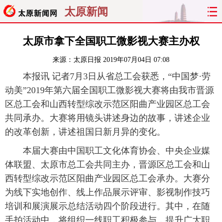
太原新闻
首页
聚焦
太原
山西
太原市拿下全国职工微影视大赛主办权
来源：
太原日报
2019年07月04日 07:08
经济
关注
文明
出行
本报讯 记者7月3日从省总工会获悉，“中国梦·劳
纵横
曝光
综合
专题
动美”2019年第六届全国职工微影视大赛将由我市晋源
区总工会和山西转型综改示范区阳曲产业园区总工会
旅游
理财
政务
教育
共同承办。大赛将用镜头讲述身边的故事，讲述企业
的改革创新，讲述祖国日新月异的变化。
看天下
晋月读
最太原
网罗民生
本届大赛由中国职工文化体育协会、中央企业媒
太原日报
太原晚报
热评
社区
体联盟、太原市总工会共同主办，晋源区总工会和山
西转型综改示范区阳曲产业园区总工会承办。大赛分
为线下实地创作、线上作品展示评审、影视制作技巧
培训和展演展示总结活动四个阶段进行。其中，在随
手拍活动中，将组织一线职工积极参与，提升广大职