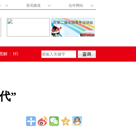
阵
资讯频道
合作网站
距第二届全国青年运动会
图解
H5
代”