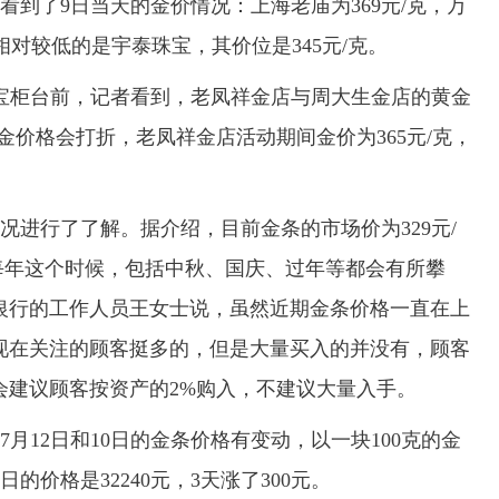
了9日当天的金价情况：上海老庙为369元/克，万
位相对较低的是宇泰珠宝，其价位是345元/克。
宝柜台前，记者看到，老凤祥金店与周大生金店的黄金
黄金价格会打折，老凤祥金店活动期间金价为365元/克，
行了了解。据介绍，目前金条的市场价为329元/
“每年这个时候，包括中秋、国庆、过年等都会有所攀
银行的工作人员王女士说，虽然近期金条价格一直在上
现在关注的顾客挺多的，但是大量买入的并没有，顾客
会建议顾客按资产的2%购入，不建议大量入手。
12日和10日的金条价格有变动，以一块100克的金
0日的价格是32240元，3天涨了300元。