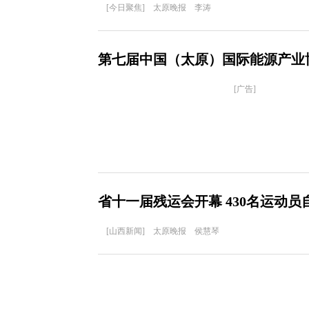
[今日聚焦] 太原晚报 李涛
第七届中国（太原）国际能源产业
[广告]
省十一届残运会开幕 430名运动
[山西新闻] 太原晚报 侯慧琴