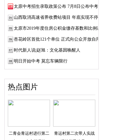
太原中考招生录取政策公布 7月8日公布中考成绩
山西取消高速省界收费站项目 年底实现不停车...
太原市2019年度住房公积金缴存基数和比例调整
杏花岭区首批121个单位 正式向公众开放自用厕所
时代新人说|赵旭：文化基因唤醒人
明日开始中考 莫忘车辆限行
热点图片
二青会青运村进行第二
青运村第二次带人实战