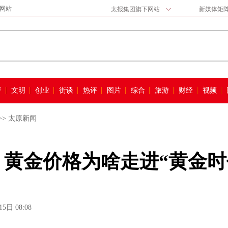
网站
太报集团旗下网站
新媒体矩
督
文明
创业
街谈
热评
图片
综合
旅游
财经
视频
>>
太原新闻
 黄金价格为啥走进“黄金时
5日 08:08