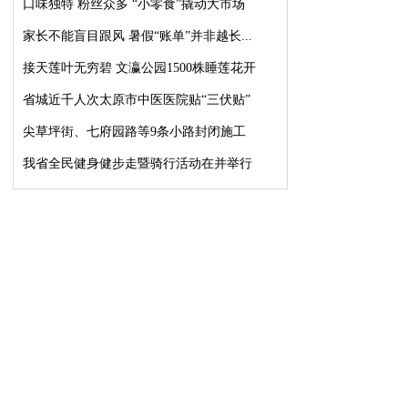
口味独特 粉丝众多 “小零食”撬动大市场
家长不能盲目跟风 暑假“账单”并非越长...
接天莲叶无穷碧 文瀛公园1500株睡莲花开
省城近千人次太原市中医医院贴“三伏贴”
尖草坪街、七府园路等9条小路封闭施工
我省全民健身健步走暨骑行活动在并举行