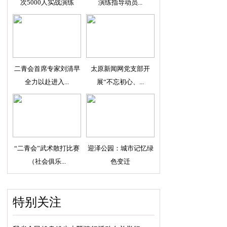
次5000人实战演练
演练指导动员...
二青会首席专家刘清早
太原新闻网党支部开
全力以赴进入...
展“不忘初心、...
“二青会”武术散打比赛
迎泽公园：城市记忆绿
（社会俱乐...
色变迁
特别关注