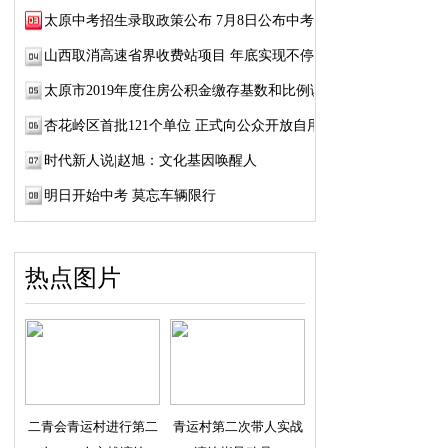
太原中考招生录取政策公布 7月8日公布中考成绩
山西取消高速省界收费站项目 年底实现不停车...
太原市2019年度住房公积金缴存基数和比例调整
杏花岭区首批121个单位 正式向公众开放自用厕所
时代新人说|赵旭：文化基因唤醒人
明日开始中考 莫忘车辆限行
热点图片
二青会青运村进行第二
青运村第二次带人实战