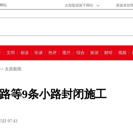
网站
太报集团旗下网站
新媒体矩
督
文明
创业
街谈
热评
图片
综合
旅游
财经
视频
>>
太原新闻
路等9条小路封闭施工
5日 07:43