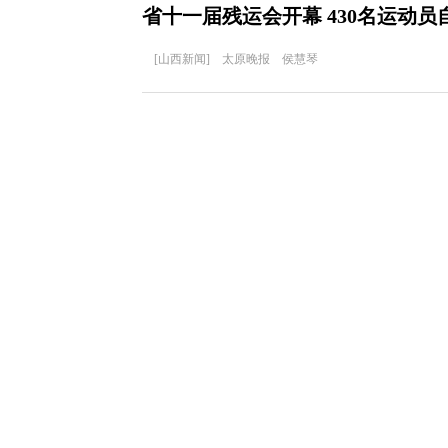
省十一届残运会开幕 430名运动
[山西新闻] 太原晚报 侯慧琴