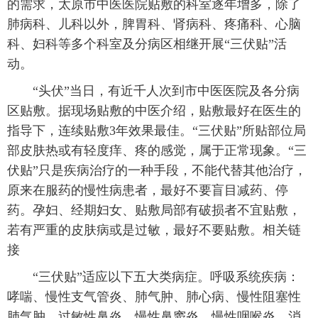
的需求，太原市中医医院贴敷的科室逐年增多，除了
肺病科、儿科以外，脾胃科、肾病科、疼痛科、心脑
科、妇科等多个科室及分病区相继开展“三伏贴”活
动。
“头伏”当日，有近千人次到市中医医院及各分病
区贴敷。据现场贴敷的中医介绍，贴敷最好在医生的
指导下，连续贴敷3年效果最佳。“三伏贴”所贴部位局
部皮肤热或有轻度痒、疼的感觉，属于正常现象。“三
伏贴”只是疾病治疗的一种手段，不能代替其他治疗，
原来在服药的慢性病患者，最好不要盲目减药、停
药。孕妇、经期妇女、贴敷局部有破损者不宜贴敷，
若有严重的皮肤病或是过敏，最好不要贴敷。相关链
接
“三伏贴”适应以下五大类病症。呼吸系统疾病：
哮喘、慢性支气管炎、肺气肿、肺心病、慢性阻塞性
肺气肿、过敏性鼻炎、慢性鼻窦炎、慢性咽喉炎。消