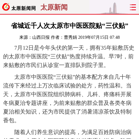
太原新闻
首页
聚焦
太原
山西
省城近千人次太原市中医医院贴“三伏贴”
来源：
山西日报
作者：曹秀娟
2019年07月15日 07:48
经济
关注
文明
出行
7月12日是今年头伏的第一天，拥有35年贴敷历史
纵横
曝光
综合
专题
的太原市中医医院“三伏贴”热度持续升温。早7时，前
来贴敷的市民们从诊室一直排队到院子里。
旅游
理财
政务
教育
太原市中医医院“三伏贴”的基本配方来自几十年
流传下来经过上万次临床试验的处方，药性温和。当
看天下
晋月读
最太原
网罗民生
天，太原市中医医院组织肺病科、儿科、疼痛科开展
太原日报
太原晚报
热评
社区
冬病夏治专题讲座，为前来贴敷的群众普及各类冬病
夏治相关知识，还为市民提供了消暑清凉茶饮及特制
香包。
随着人们养生意识的提高，为满足百姓防病治病