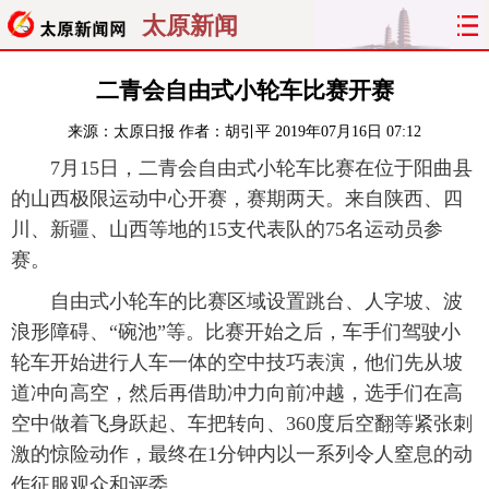
太原新闻
首页
聚焦
太原
山西
二青会自由式小轮车比赛开赛
来源：
太原日报
作者：胡引平
2019年07月16日 07:12
经济
关注
文明
出行
7月15日，二青会自由式小轮车比赛在位于阳曲县
纵横
曝光
综合
专题
的山西极限运动中心开赛，赛期两天。来自陕西、四
川、新疆、山西等地的15支代表队的75名运动员参
旅游
理财
政务
教育
赛。
自由式小轮车的比赛区域设置跳台、人字坡、波
看天下
晋月读
最太原
网罗民生
浪形障碍、“碗池”等。比赛开始之后，车手们驾驶小
太原日报
太原晚报
热评
社区
轮车开始进行人车一体的空中技巧表演，他们先从坡
道冲向高空，然后再借助冲力向前冲越，选手们在高
空中做着飞身跃起、车把转向、360度后空翻等紧张刺
激的惊险动作，最终在1分钟内以一系列令人窒息的动
作征服观众和评委。