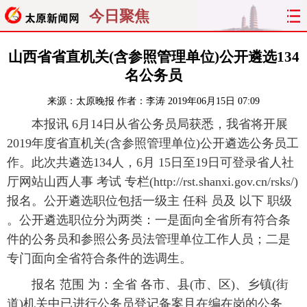
今日聚焦
首页
聚焦
太原
山西
山西省省直机关(含参照管理单位)公开遴选134
名公务员
经济
关注
文明
出行
来源：
太原晚报
作者：李涛
2019年06月15日 07:09
纵横
曝光
综合
专题
本报讯 6月14日从省公务员局获悉，我省将开展
2019年度省直机关(含参照管理单位)公开遴选公务员工
旅游
理财
政务
教育
作。此次共遴选134人，6月 15日至19日可登录省人社
厅网站山西人事 考试 专栏(http://rst.shanxi.gov.cn/rsks/)
看天下
晋月读
最太原
网罗民生
报名。公开遴选职位包括一级主 任科 员及 以下 职级
。公开遴选职位分为两类：一是面向全省所有符合条
太原日报
太原晚报
热评
社区
件的公务员和参照公务员法管理单位工作人员；二是
专门面向全省符合条件的选调生。
报名 范围 为：全省 各市、县(市、区)、乡镇(街
道)机关中已进行公务员登记备案且在编在岗的公务