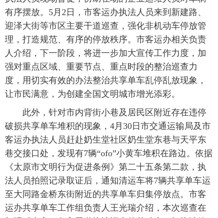
有序摆放。5月2日，市客运办执法人员来到新建路、
迎泽大街等市区主要干道巡查，强化非机动车停放管
理，打造规范、有序的停放秩序。市客运办相关负责
人介绍，下一阶段，将进一步加大宣传工作力度，加
强对重点区域、重要节点、重点时段的整治巡查力
度，用切实有效的办法整治共享单车乱停乱放现象，
让市民满意，为创建全国文明城市增光添彩。
此外，针对市内背街小巷及居民区附近存在违停
破损共享单车堆积的现象，4月30日市交通运输局及市
客运办执法人员赶赴奶生堂社区奶生堂东巷与天平东
巷交接口处，发现有7辆“ofo”小黄车堆积在路边。依据
《太原市文明行为促进条例》第二十五条第二款，执
法人员拍照记录取证后，通知清运车将7辆共享单车运
至大同路金桥东街附近的共享单车归集停放点。市客
运办共享单车工作组负责人王光瑞介绍，本次巡查在