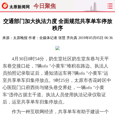
今日聚焦
首页
聚焦
太原
山西
交通部门加大执法力度 全面规范共享单车停放
秩序
经济
关注
文明
出行
来源：
太原晚报
作者：全媒体记者 张慧 齐向真
2019年05月05日 06:36
纵横
曝光
综合
专题
旅游
理财
政务
教育
4月30日8时54分，奶生堂社区奶生堂东巷与天平
东巷交接口处，7辆ofo "小黄车"堆积在路边。执法人
看天下
晋月读
最太原
网罗民生
员拍照记录取证后，通知清运车将7辆ofo "小黄车"运
至共享单车归集停放点。9时25分，太原市杏花岭区中
太原日报
太原晚报
热评
社区
心医院门口府西街与猪头巷交界处，一辆ofo "小黄
车"违停占据主干道。执法人员使用执法记录仪取证
后，运至共享单车归集停放点。
作为一种互联网经济，共享单车有助于建设一个