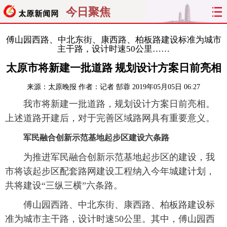
今日聚焦
首页
聚焦
太原
山西
傅山园西路、中北东街、康西路、柏板路建设标准为城市
主干路，设计时速50公里……
经济
关注
文明
出行
太原市将新建一批道路 规划设计方案日前亮相
来源：
太原晚报
作者：记者 郜蓉
2019年05月05日 06:27
纵横
曝光
综合
专题
我市将新建一批道路，规划设计方案日前亮相。
旅游
理财
政务
教育
上述道路开建后，对于完善区域路网具有重要意义。
军民融合创新示范基地起步区建设六条路
看天下
晋月读
最太原
网罗民生
为推进军民融合创新示范基地起步区的建设，我
太原日报
太原晚报
热评
社区
市将该起步区配套路网建设工程纳入今年城建计划，
共将建设“三纵三横”六条路。
傅山园西路、中北东街、康西路、柏板路建设标
准为城市主干路，设计时速50公里。其中，傅山园西