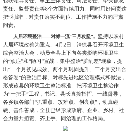
包联领导责任、事主主体责任、司法责任、牵头抓总
责任、监督责任等8个方面持续用力。同时用好问责这
把“利剑”，对责任落实不到位、工作措施不力的严肃
问责。
坚持以农村
人居环境整治——对标一流“三月攻坚”。
人居环境改善为重点。4月2日，清徐县召开环境卫生
综合整治大会，动员全县上下向各类影响环境卫生
的“顽症”和“陋习”宣战，集中整治“脏乱差”现象，提
出“一个月初见成效、两个月巩固提升、三个月交出合
格答卷”的整治目标。对标先进地区治理模式和做法，
形成该县的环境卫生整治标准。把环境卫生整治作
为“一把手”工程，书记、县长直接指挥、一线督导，
各乡镇各部门“抓重点、攻难点、创亮点”，动真碰
硬、善作善成，全县已经形成政府、企业、乡村、社
会力量共担责、齐上手、同治理的工作格局。