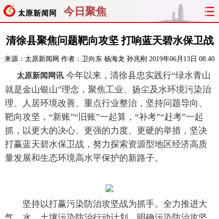
今日聚焦
首页
聚焦
太原
山西
清徐县聚焦问题靶向攻坚 打响蓝天碧水保卫战
来源：
太原新闻网
作者：卫向东 杨海龙 孙兆刚
2019年06月13日 08:40
经济
关注
文明
出行
今年以来，清徐县忠实践行“绿水青山
太原新闻网讯
纵横
曝光
综合
专题
就是金山银山”理念，聚焦工业、扬尘及水环境污染治
理、人居环境改善、重点行业整治，坚持问题导向、
旅游
理财
政务
教育
靶向攻坚，“新账”“旧账”一起算，“补考”“赶考”一起
抓，以更大的决心、更强的力度、更硬的举措，坚决
看天下
晋月读
最太原
网罗民生
打赢蓝天碧水保卫战，努力探索资源型地区经济高质
量发展和生态环境高水平保护的新路子。
太原日报
太原晚报
热评
社区
坚持以打赢污染防治攻坚战为抓手。全力推进大
气、水、土壤污染防治行动计划，明确污染防治攻坚