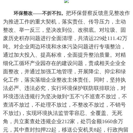
把环保督察反馈意见整改作
环保整改——不折不扣。
为推进工作的重大契机，落实责任、传导压力，主动
整改、举一反三，坚决改到位、改彻底。对垃圾、固
废历史积存问题进行全面清理，共清运229处111.42万
吨。对企业周边环境和水体污染问题进行专项整治，
通过加大投入、提高标准，全面提升整治质量。对精
细化工循环产业园存在的建设问题，责成相关企业全
面整改，并通过加强工地管理，开展降尘、抑尘和绿
化工作，落实落细企业整改主体责任。同时，坚持执
法必严、违法必究，实行环境保护联防联排联治，对
环境违法违规行为坚决做到“五不”(不巡查不放过，不
查清不放过，不处理不放过，不整改不放过，不销号
不放过)，实现环境执法监管零容忍、全覆盖、无死
角，共立案查处违规企业212家，处罚金额1660余万
元，其中查封扣押22起，移送公安机关8起，行政拘留