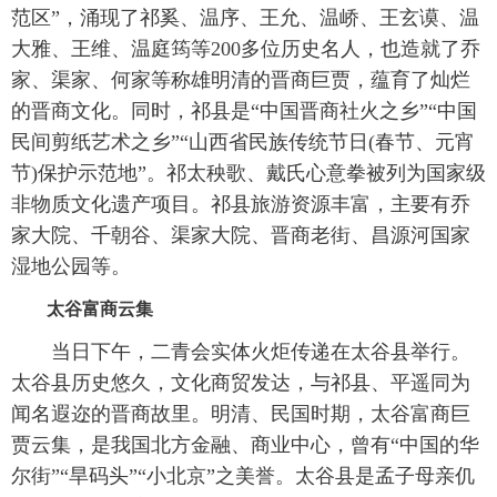
范区”，涌现了祁奚、温序、王允、温峤、王玄谟、温
大雅、王维、温庭筠等200多位历史名人，也造就了乔
家、渠家、何家等称雄明清的晋商巨贾，蕴育了灿烂
的晋商文化。同时，祁县是“中国晋商社火之乡”“中国
民间剪纸艺术之乡”“山西省民族传统节日(春节、元宵
节)保护示范地”。祁太秧歌、戴氏心意拳被列为国家级
非物质文化遗产项目。祁县旅游资源丰富，主要有乔
家大院、千朝谷、渠家大院、晋商老街、昌源河国家
湿地公园等。
太谷富商云集
当日下午，二青会实体火炬传递在太谷县举行。
太谷县历史悠久，文化商贸发达，与祁县、平遥同为
闻名遐迩的晋商故里。明清、民国时期，太谷富商巨
贾云集，是我国北方金融、商业中心，曾有“中国的华
尔街”“旱码头”“小北京”之美誉。太谷县是孟子母亲仉