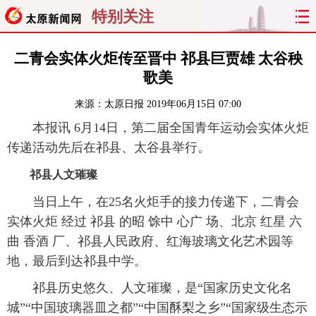
特别关注
首页
聚焦
太原
山西
二青会实体火炬传至晋中 祁县巨贾雄 太谷秧
歌美
经济
关注
文明
出行
来源：
太原日报
2019年06月15日 07:00
纵横
曝光
综合
专题
本报讯 6月14日，第二届全国青年运动会实体火炬
传递活动先后在祁县、太谷县举行。
旅游
理财
政务
教育
祁县人文璀璨
看天下
晋月读
最太原
网罗民生
当日上午，在25名火炬手的接力传递下，二青会
实体火炬 经过 祁县 的昭 馀中 心广 场、北京 红星 六
太原日报
太原晚报
热评
社区
曲 香酒 厂、祁县人民政府、红海玻璃文化艺术园等
地，最后到达祁县中学。
祁县历史悠久、人文璀璨，是“国家历史文化名
城”“中国玻璃器皿之都”“中国酥梨之乡”“国家级生态示