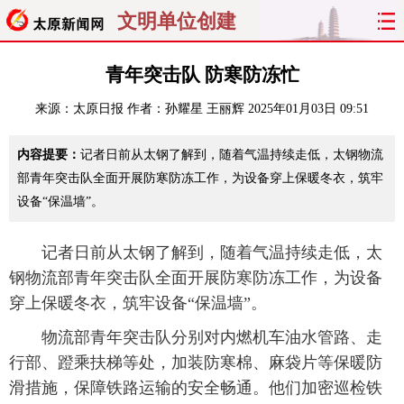
文明单位创建
首页
聚焦
太原
山西
青年突击队 防寒防冻忙
来源：
太原日报
作者：孙耀星 王丽辉
2025年01月03日 09:51
经济
关注
文明
出行
内容提要：
记者日前从太钢了解到，随着气温持续走低，太钢物流
纵横
曝光
综合
专题
部青年突击队全面开展防寒防冻工作，为设备穿上保暖冬衣，筑牢
设备“保温墙”。
旅游
理财
政务
教育
看天下
晋月读
最太原
网罗民生
记者日前从太钢了解到，随着气温持续走低，太
钢物流部青年突击队全面开展防寒防冻工作，为设备
太原日报
太原晚报
热评
社区
穿上保暖冬衣，筑牢设备“保温墙”。
物流部青年突击队分别对内燃机车油水管路、走
行部、蹬乘扶梯等处，加装防寒棉、麻袋片等保暖防
滑措施，保障铁路运输的安全畅通。他们加密巡检铁