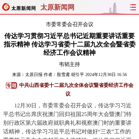
太原新闻网
首页
聚焦
太原
山西
市委常委会召开会议
传达学习贯彻习近平总书记近期重要讲话重要
经济
关注
文明
出行
指示精神 传达学习省委十二届九次全会暨省委
经济工作会议精神
纵横
曝光
综合
专题
韦韬主持
旅游
理财
政务
教育
来源：
太原日报
作者：殷雪鸢 胡引平
2024年12月30日 16:56
中共山西省委十二届九次全体会议暨省委经济工作会
看天下
晋月读
最太原
网罗民生
议
太原日报
太原晚报
热评
社区
12月30日，市委常委会召开会议，传达学习习近
平总书记出席庆祝澳门回归祖国25周年大会暨澳门特
别行政区第六届政府就职典礼和视察澳门时的重要讲
话精神，传达学习习近平总书记对做好“三农”工作的