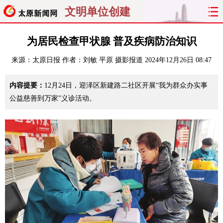
文明单位创建
首页
聚焦
太原
山西
为居民检查甲状腺 普及疾病防治知识
来源：
太原日报
作者：刘敏 平原 摄影报道
2024年12月26日 08:47
经济
关注
文明
出行
内容提要：
12月24日，迎泽区新建路二社区开展“我为群众办实事
纵横
曝光
综合
专题
公益慈善到万家”义诊活动。
旅游
理财
政务
教育
看天下
晋月读
最太原
网罗民生
太原日报
太原晚报
热评
社区