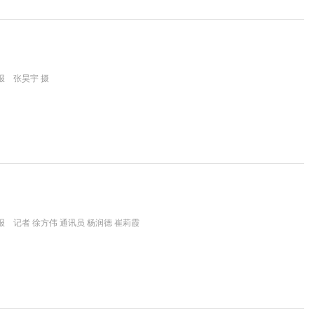
报 张昊宇 摄
 记者 徐方伟 通讯员 杨润德 崔莉霞