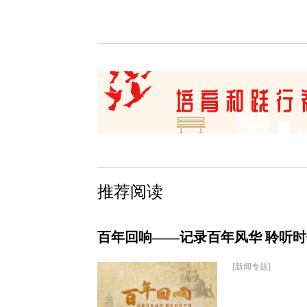
推荐阅读
百年回响——记录百年风华 聆听
[新闻专题]