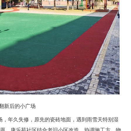
翻新后的小广场
场，年久失修，原先的瓷砖地面，遇到雨雪天特别湿
愿，康乐苑社区结合老旧小区改造，协调施工方、物