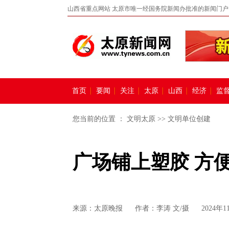
山西省重点网站 太原市唯一经国务院新闻办批准的新闻门户
首页
要闻
关注
太原
山西
经济
监
您当前的位置 ：
文明太原
>>
文明单位创建
广场铺上塑胶 方
来源：
太原晚报
作者：李涛 文/摄
2024年1