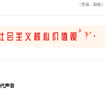
（责编：鄢妮）
时代声音