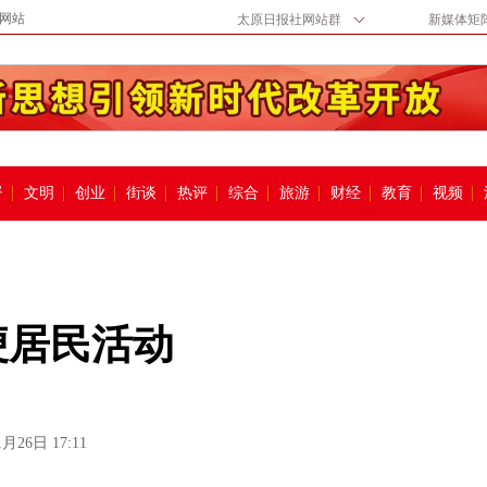
网站
太原日报社网站群
新媒体矩
督
文明
创业
街谈
热评
综合
旅游
财经
教育
视频
便居民活动
1月26日 17:11