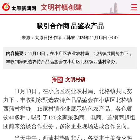
文明村镇创建
首页
聚焦
太原
山西
吸引合作商 品鉴农产品
来源：
太原日报
作者：韩睿
2024年11月14日 08:47
经济
关注
文明
出行
内容提要：
11月13日，在小店区农业农村局、北格镇共同努力下，
纵横
曝光
综合
专题
丰收到家甄选农特产品品鉴会在小店区北格镇西蒲村举办。
旅游
理财
政务
教育
文明村镇
看天下
晋月读
最太原
网罗民生
11月13日，在小店区农业农村局、北格镇共同努
力下，丰收到家甄选农特产品品鉴会在小店区北格镇
太原日报
太原晚报
热评
社区
西蒲村举办。15家村镇企业展示特色农产品、各色餐
饮40多种，吸引了120余家采购商、电商、连锁商超组
团前来洽谈合作业务，多家企业现场达成合作意向。
当天中午，西蒲村热闹非凡，各类本土美食火热