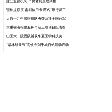
建立监督机制 平价老药重返药柜
谎称提额度 盗刷信用卡 两名“银行员工...
太原十九中啦啦操队勇夺两项全国冠军
太重榆液检修服务再获三峡项目组表彰
山医大二院团队斩获华夏医学科技奖
“紫林醋业号”高铁专列千城百站活动启动