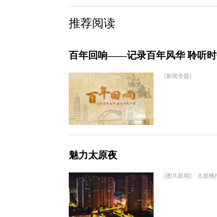
推荐阅读
百年回响——记录百年风华 聆听
[新闻专题]
魅力太原夜
[图片新闻] 太原晚