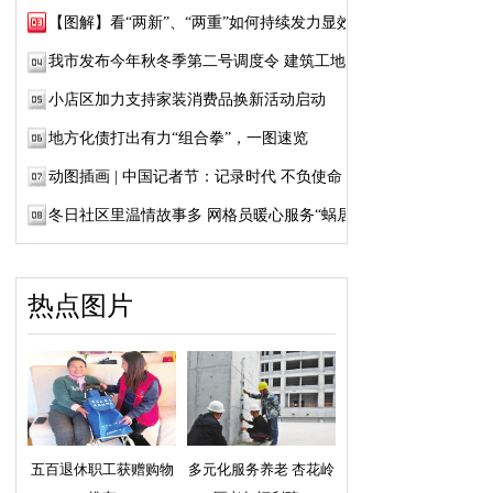
【图解】看“两新”、“两重”如何持续发力显效
我市发布今年秋冬季第二号调度令 建筑工地暂...
小店区加力支持家装消费品换新活动启动
地方化债打出有力“组合拳”，一图速览
动图插画 | 中国记者节：记录时代 不负使命
冬日社区里温情故事多 网格员暖心服务“蜗居...
热点图片
五百退休职工获赠购物
多元化服务养老 杏花岭