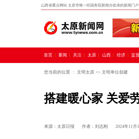
山西省重点网站 太原市唯一经国务院新闻办批准的新闻门户
首页
要闻
关注
太原
山西
经济
监
您当前的位置 ：
文明太原
>>
文明单位创建
搭建暖心家 关爱
来源：
太原日报
作者：刘志刚
2024年11月1