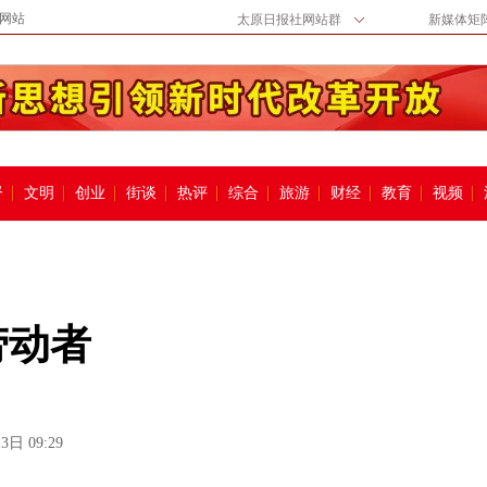
网站
太原日报社网站群
新媒体矩
督
文明
创业
街谈
热评
综合
旅游
财经
教育
视频
劳动者
3日 09:29