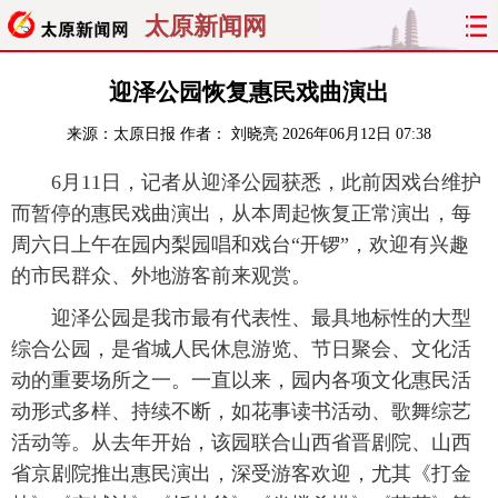
太原新闻网
首页
聚焦
太原
山西
迎泽公园恢复惠民戏曲演出
来源：
太原日报
作者： 刘晓亮
2026年06月12日 07:38
经济
关注
文明
出行
6月11日，记者从迎泽公园获悉，此前因戏台维护
纵横
曝光
综合
专题
而暂停的惠民戏曲演出，从本周起恢复正常演出，每
周六日上午在园内梨园唱和戏台“开锣”，欢迎有兴趣
旅游
理财
政务
教育
的市民群众、外地游客前来观赏。
看天下
晋月读
最太原
网罗民生
迎泽公园是我市最有代表性、最具地标性的大型
综合公园，是省城人民休息游览、节日聚会、文化活
太原日报
太原晚报
热评
社区
动的重要场所之一。一直以来，园内各项文化惠民活
动形式多样、持续不断，如花事读书活动、歌舞综艺
活动等。从去年开始，该园联合山西省晋剧院、山西
省京剧院推出惠民演出，深受游客欢迎，尤其《打金