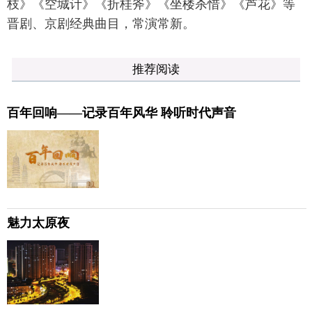
枝》《空城计》《折桂斧》《坐楼杀惜》《芦花》等
晋剧、京剧经典曲目，常演常新。
推荐阅读
百年回响——记录百年风华 聆听时代声音
魅力太原夜