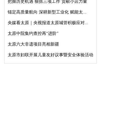
把握历史机遇 狠抓三项工作 贡献小店力量
锚定高质量航向 深耕新型工业化 赋能太...
央媒看太原｜央视报道太原城管积极应对...
太原中院集约查控再“进阶”
太原六大非遗项目亮相新疆
太原市妇联开展儿童友好议事暨安全体验活动