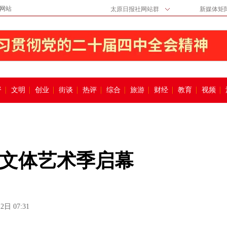
网站
太原日报社网站群
新媒体矩
督
文明
创业
街谈
热评
综合
旅游
财经
教育
视频
文体艺术季启幕
2日 07:31