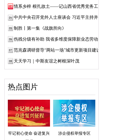
情系乡梓 根扎故土——记山西省优秀党务工作...
中共中央召开党外人士座谈会 习近平主持并发...
制胜丨第一集《战旗所向》
伤残分级有补助 我省多维度保障新业态劳动者...
范兆森调研督导“两站一场”城市更新项目建设
天天学习｜中斯友谊之树根深叶茂
热点图片
牢记初心使命 奋进复兴
涉企侵权举报专区