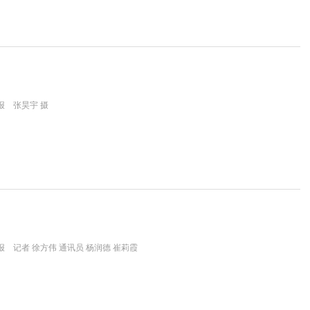
报 张昊宇 摄
 记者 徐方伟 通讯员 杨润德 崔莉霞