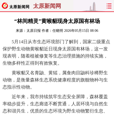
太原新闻网
首页
聚焦
太原
山西
“林间精灵”黄喉貂现身太原国有林场
来源：
太原日报
作者：任晓明
2026年05月15日 08:06
经济
关注
文明
出行
5月14日从市生态环境部门了解到，国家二级重点
纵横
曝光
综合
专题
保护野生动物黄喉貂近日现身太原国有林场，这一发
现表明，随着植被修复等生态治理措施的持续实施，
旅游
理财
政务
教育
生物多样性正得到有效恢复。
看天下
晋月读
最太原
网罗民生
黄喉貂又名青鼬、黄猺，属食肉目鼬科珍稀野生
动物，是衡量森林生态系统健康程度的旗舰物种与生
太原日报
太原晚报
热评
社区
态指示性动物。
近年来，我市持续筑牢生态安全屏障，森林覆盖
率稳步提升，生态廊道不断贯通，人居环境与自然生
态和谐共生，优质的生态环境为野生动物繁衍生息、