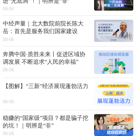
进“无底洞”！｜明辨是“非”
08-06
中经声量｜北大数院前院长陈大
岳：首先是服务我们国家建设
08-06
奔腾中国·质胜未来丨促进区域协
调发展 不断追求“人民的幸福”
08-06
【图解】“三新”经济展现蓬勃活力
08-05
稳赚的“国家级”项目？都是骗子挖
的坑！｜明辨是“非”
08-05