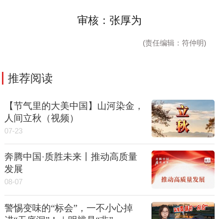
审核：张厚为
(责任编辑：符仲明)
推荐阅读
【节气里的大美中国】山河染金，
人间立秋（视频）
07-23
奔腾中国·质胜未来丨推动高质量
发展
08-07
警惕变味的“标会”，一不小心掉