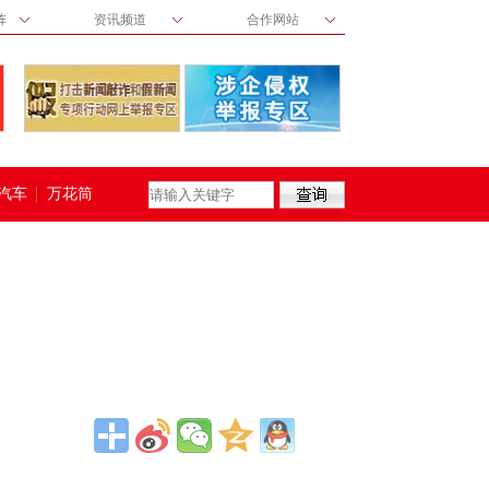
阵
资讯频道
合作网站
汽车
万花筒