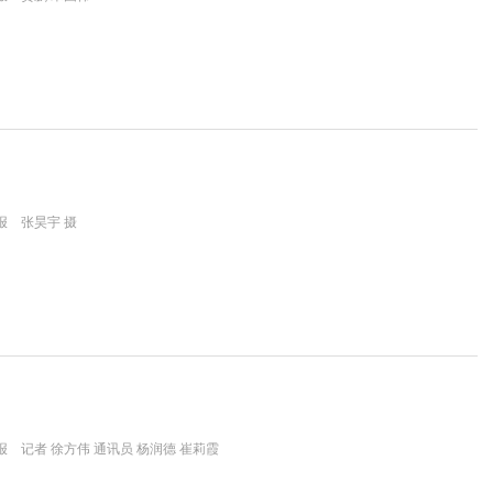
报 张昊宇 摄
 记者 徐方伟 通讯员 杨润德 崔莉霞