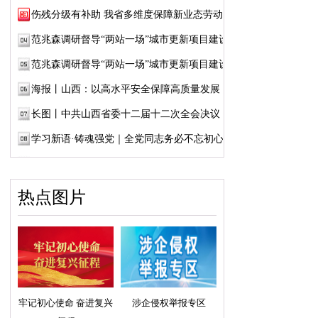
伤残分级有补助 我省多维度保障新业态劳动者...
范兆森调研督导“两站一场”城市更新项目建设
范兆森调研督导“两站一场”城市更新项目建设
海报丨山西：以高水平安全保障高质量发展
长图丨中共山西省委十二届十二次全会决议
学习新语·铸魂强党｜全党同志务必不忘初心、...
热点图片
牢记初心使命 奋进复兴
涉企侵权举报专区