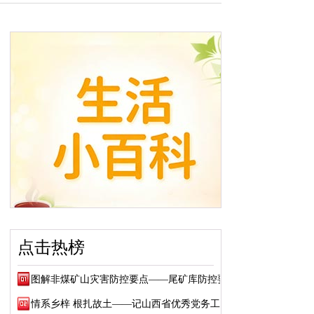
点击热榜
图解非煤矿山灾害防控要点——尾矿库防控要点
情系乡梓 根扎故土——记山西省优秀党务工作...