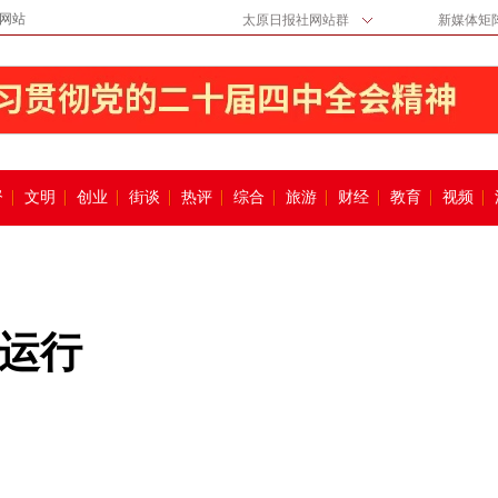
网站
太原日报社网站群
新媒体矩
督
文明
创业
街谈
热评
综合
旅游
财经
教育
视频
运行